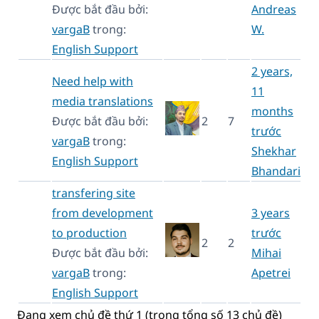
Được bắt đầu bởi:
Andreas
vargaB
trong:
W.
English Support
2 years,
Need help with
11
media translations
months
Được bắt đầu bởi:
2
7
trước
vargaB
trong:
Shekhar
English Support
Bhandari
transfering site
from development
3 years
to production
trước
2
2
Được bắt đầu bởi:
Mihai
vargaB
trong:
Apetrei
English Support
Đang xem chủ đề thứ 1 (trong tổng số 13 chủ đề)