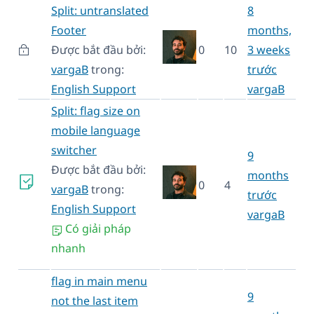
Split: untranslated
8
Footer
months,
Được bắt đầu bởi:
0
10
3 weeks
vargaB
trong:
trước
English Support
vargaB
Split: flag size on
mobile language
switcher
9
Được bắt đầu bởi:
months
0
4
vargaB
trong:
trước
English Support
vargaB
Có giải pháp
nhanh
flag in main menu
9
not the last item