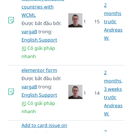
2
countries with
months
WCML
1
15
trước
Được bắt đầu bởi:
Andreas
vargaB
trong:
W.
English Support
Có giải pháp
nhanh
elementor form
2
Được bắt đầu bởi:
months,
vargaB
trong:
3 weeks
1
14
English Support
trước
Có giải pháp
Andreas
nhanh
W.
Add to card issue on
2