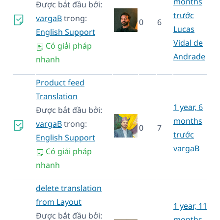
months
Được bắt đầu bởi:
trước
vargaB
trong:
0
6
Lucas
English Support
Vidal de
Có giải pháp
Andrade
nhanh
Product feed
Translation
1 year, 6
Được bắt đầu bởi:
months
vargaB
trong:
0
7
trước
English Support
vargaB
Có giải pháp
nhanh
delete translation
from Layout
1 year, 11
Được bắt đầu bởi:
months