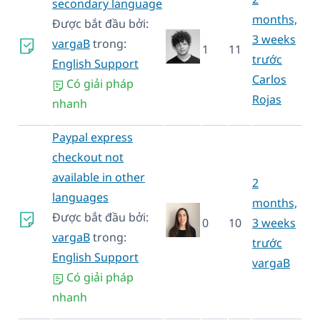
secondary language
months,
Được bắt đầu bởi:
3 weeks
vargaB
trong:
1
11
trước
English Support
Carlos
Có giải pháp
Rojas
nhanh
Paypal express
checkout not
available in other
2
languages
months,
Được bắt đầu bởi:
0
10
3 weeks
vargaB
trong:
trước
English Support
vargaB
Có giải pháp
nhanh