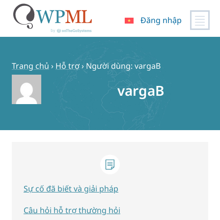
Đăng nhập
Chuyển
đến
nội
Trang chủ
›
Hỗ trợ
›
Người dùng: vargaB
dung
vargaB
Sự cố đã biết và giải pháp
Câu hỏi hỗ trợ thường hỏi