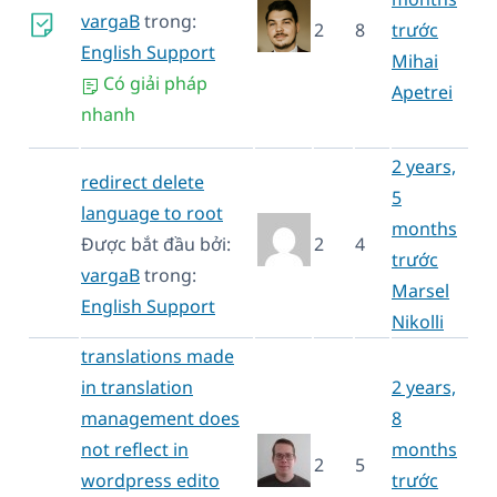
vargaB
trong:
2
8
trước
English Support
Mihai
Có giải pháp
Apetrei
nhanh
2 years,
redirect delete
5
language to root
months
Được bắt đầu bởi:
2
4
trước
vargaB
trong:
Marsel
English Support
Nikolli
translations made
in translation
2 years,
management does
8
not reflect in
months
2
5
wordpress edito
trước