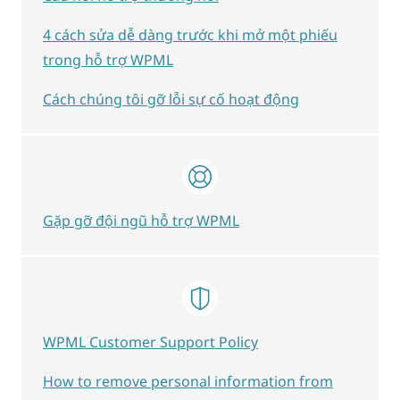
4 cách sửa dễ dàng trước khi mở một phiếu
trong hỗ trợ WPML
Cách chúng tôi gỡ lỗi sự cố hoạt động
Gặp gỡ đội ngũ hỗ trợ WPML
WPML Customer Support Policy
How to remove personal information from