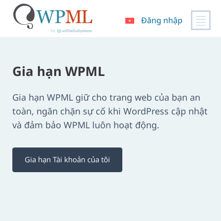
Đăng nhập
Chuyển
đến
nội
Gia hạn WPML
dung
Gia hạn WPML giữ cho trang web của bạn an
toàn, ngăn chặn sự cố khi WordPress cập nhật
và đảm bảo WPML luôn hoạt động.
Gia hạn Tài khoản của tôi