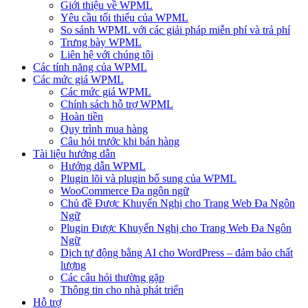
Giới thiệu về WPML
Yêu cầu tối thiểu của WPML
So sánh WPML với các giải pháp miễn phí và trả phí
Trưng bày WPML
Liên hệ với chúng tôi
Các tính năng của WPML
Các mức giá WPML
Các mức giá WPML
Chính sách hỗ trợ WPML
Hoàn tiền
Quy trình mua hàng
Câu hỏi trước khi bán hàng
Tài liệu hướng dẫn
Hướng dẫn WPML
Plugin lõi và plugin bổ sung của WPML
WooCommerce Đa ngôn ngữ
Chủ đề Được Khuyến Nghị cho Trang Web Đa Ngôn
Ngữ
Plugin Được Khuyến Nghị cho Trang Web Đa Ngôn
Ngữ
Dịch tự động bằng AI cho WordPress – đảm bảo chất
lượng
Các câu hỏi thường gặp
Thông tin cho nhà phát triển
Hỗ trợ