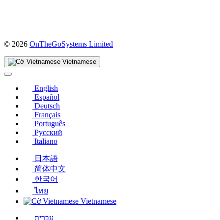
(mở
© 2026
OnTheGoSystems Limited
trong
cửa
Vietnamese
sổ
mới)
English
Español
Deutsch
Français
Português
Русский
Italiano
日本語
简体中文
한국어
ไทย
Vietnamese
עברית