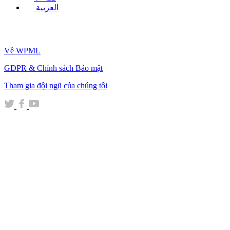
العربية
Về WPML
GDPR & Chính sách Bảo mật
(mở
Tham gia đội ngũ của chúng tôi
trong
(mở
(mở
(mở
cửa
trong
trong
trong
sổ
cửa
cửa
cửa
mới)
sổ
sổ
sổ
mới)
mới)
mới)