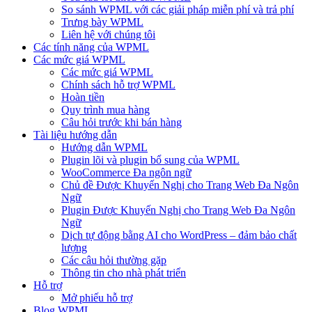
So sánh WPML với các giải pháp miễn phí và trả phí
Trưng bày WPML
Liên hệ với chúng tôi
Các tính năng của WPML
Các mức giá WPML
Các mức giá WPML
Chính sách hỗ trợ WPML
Hoàn tiền
Quy trình mua hàng
Câu hỏi trước khi bán hàng
Tài liệu hướng dẫn
Hướng dẫn WPML
Plugin lõi và plugin bổ sung của WPML
WooCommerce Đa ngôn ngữ
Chủ đề Được Khuyến Nghị cho Trang Web Đa Ngôn
Ngữ
Plugin Được Khuyến Nghị cho Trang Web Đa Ngôn
Ngữ
Dịch tự động bằng AI cho WordPress – đảm bảo chất
lượng
Các câu hỏi thường gặp
Thông tin cho nhà phát triển
Hỗ trợ
Mở phiếu hỗ trợ
Blog WPML