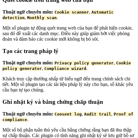
Thuật ngữ chuyên môn:
,
Cookie scanner
Automatic
,
.
detection
Monthly scan
Một số plugin tự động quét trang web của bạn để phát hiện cookie,
sau đó đề xuất các danh mục. Điều này giúp giảm bớt việc phỏng
đoán và đảm bảo các cookie mới không bị bỏ sót.
Tạo các trang pháp lý
Thuật ngữ chuyên môn:
,
Privacy policy generator
Cookie
,
.
policy generator
Compliance wizard
Khách truy cập thường nhấp từ biểu ngữ đến trang chính sách chi
tiết. Một số plugin tạo các tài liệu pháp lý này cho bạn, số khác yêu
cầu bạn tự tạo chúng.
Ghi nhật ký và bằng chứng chấp thuận
Thuật ngữ chuyên môn:
,
,
Consent log
Audit trail
Proof of
.
compliance
Một số bộ phận tuân thủ yêu cầu bằng chứng rằng bạn đã thu thập
sự chấp thuận. Các plugin có tính năng ghi nhật ký sẽ lưu giữ hồ sơ