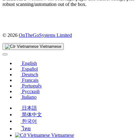
robust scanning/automation out of the box.
(mở
© 2026
OnTheGoSystems Limited
trong
cửa
Vietnamese
sổ
mới)
English
Español
Deutsch
Français
Português
Русский
Italiano
日本語
简体中文
한국어
ไทย
Vietnamese