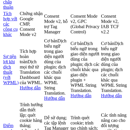
chấp
thuận
Tích
Chứng nhận
Consent
Consent Mode
Consent
hợp với
Google
Mode v2, hỗ
v2, GPC
Mode v2,
các
CMP,
trợ Tag
(Global Privacy
IAB TCF
công cụ
Consent
Manager
Control)
v2.2
khác
Mode v2
Cơ bản
Dịch
Cơ bản
Dịch
Cơ bản
Dịch
biểu ngữ
biểu ngữ trong
biểu ngữ
Tích hợp
trong giao
giao diện người
trong giao
Sự tiện
hoàn
diện người
dùng của
diện người
lợi khi
toàn
Dịch
dùng của
plugin; dịch các
dùng của
dịch
mọi thứ từ
plugin; dịch
chuỗi khác qua
plugin; dịch
thuật
Translation
các chuỗi
giao diện
các chuỗi
(với
Dashboard
khác qua
plugin +
khác qua
WPML)
của WPML.
WPML
WPML String
WPML String
Hướng dẫn
String
Translation.
Translation.
Translation.
Hướng dẫn
Hướng dẫn
Hướng dẫn
Trình hướng
dẫn thiết
lập; quét
Các tính năng
Dễ sử dụng;
Trình quét
cookie hàng
nâng cao cho
các tập lệnh
cookie; trình
Điểm
tháng;
đối tượng
Tag Manager
tạo chính sách;