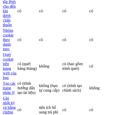
tập lệnh
cho đến
khi
có
có
có
có
được
chấp
thuận
Nhóm
cookie
theo
có
có
có
có
danh
mục
Quét
cookie
trên
có
(quét
có
(bao gồm
không
có
trang
hàng tháng)
trình quét)
web của
bạn
Tạo các
có
(trình
không
(bạn
có
(trình tạo
trang
hướng dẫn
không
tự cung cấp)
chính sách)
pháp lý
tạo tài liệu)
Ghi
nhật ký
và bằng
tiện ích bổ
có
có
có
chứng
sung trả phí