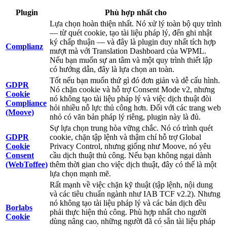
Plugin
Phù hợp nhất cho
Lựa chọn hoàn thiện nhất. Nó xử lý toàn bộ quy trình
— từ quét cookie, tạo tài liệu pháp lý, đến ghi nhật
ký chấp thuận — và đây là plugin duy nhất tích hợp
Complianz
mượt mà với Translation Dashboard của WPML.
Nếu bạn muốn sự an tâm và một quy trình thiết lập
có hướng dẫn, đây là lựa chọn an toàn.
Tốt nếu bạn muốn thứ gì đó đơn giản và dễ cấu hình.
GDPR
Nó chặn cookie và hỗ trợ Consent Mode v2, nhưng
Cookie
nó không tạo tài liệu pháp lý và việc dịch thuật đòi
Compliance
hỏi nhiều nỗ lực thủ công hơn. Đối với các trang web
(Moove)
nhỏ có văn bản pháp lý riêng, plugin này là đủ.
Sự lựa chọn trung hòa vững chắc. Nó có trình quét
GDPR
cookie, chặn tập lệnh và thậm chí hỗ trợ Global
Cookie
Privacy Control, nhưng giống như Moove, nó yêu
Consent
cầu dịch thuật thủ công. Nếu bạn không ngại dành
(WebToffee)
thêm thời gian cho việc dịch thuật, đây có thể là một
lựa chọn mạnh mẽ.
Rất mạnh về việc chặn kỹ thuật (tập lệnh, nội dung
và các tiêu chuẩn ngành như IAB TCF v2.2). Nhưng
nó không tạo tài liệu pháp lý và các bản dịch đều
Borlabs
phải thực hiện thủ công. Phù hợp nhất cho người
Cookie
dùng nâng cao, những người đã có sẵn tài liệu pháp