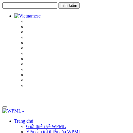
Chuyển
Chuyển
đến
đến
nội
thanh
dung
bên
Trang chủ
Giới thiệu về WPML
Yêu cầu tối thiểu của WPML