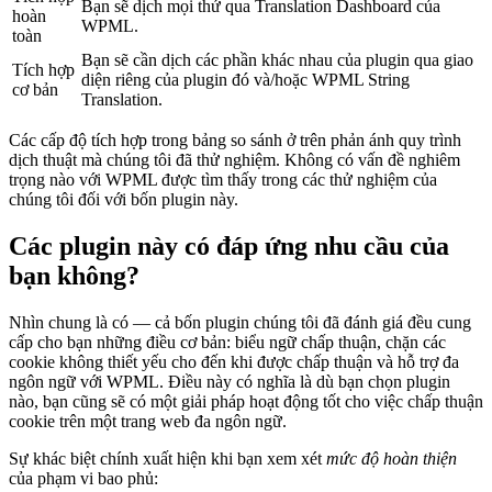
Bạn sẽ dịch mọi thứ qua Translation Dashboard của
hoàn
WPML.
toàn
Bạn sẽ cần dịch các phần khác nhau của plugin qua giao
Tích hợp
diện riêng của plugin đó và/hoặc WPML String
cơ bản
Translation.
Các cấp độ tích hợp trong bảng so sánh ở trên phản ánh quy trình
dịch thuật mà chúng tôi đã thử nghiệm. Không có vấn đề nghiêm
trọng nào với WPML được tìm thấy trong các thử nghiệm của
chúng tôi đối với bốn plugin này.
Các plugin này có đáp ứng nhu cầu của
bạn không?
Nhìn chung là có — cả bốn plugin chúng tôi đã đánh giá đều cung
cấp cho bạn những điều cơ bản: biểu ngữ chấp thuận, chặn các
cookie không thiết yếu cho đến khi được chấp thuận và hỗ trợ đa
ngôn ngữ với WPML. Điều này có nghĩa là dù bạn chọn plugin
nào, bạn cũng sẽ có một giải pháp hoạt động tốt cho việc chấp thuận
cookie trên một trang web đa ngôn ngữ.
Sự khác biệt chính xuất hiện khi bạn xem xét
mức độ hoàn thiện
của phạm vi bao phủ: