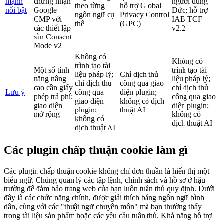
mạnh
chứng nhận
người dùng
theo từng
hỗ trợ Global
nổi bật
Google
Đức; hỗ trợ
ngôn ngữ cụ
Privacy Control
CMP với
IAB TCF
thể
(GPC)
các thiết lập
v2.2
sẵn Consent
Mode v2
Không có
Không có
trình tạo tài
Một số tính
trình tạo tài
liệu pháp lý;
Chỉ dịch thủ
năng nâng
liệu pháp lý;
chỉ dịch thủ
công qua giao
cao cần giấy
chỉ dịch thủ
Lưu ý
công qua
diện plugin;
phép trả phí;
công qua giao
giao diện
không có dịch
giao diện
diện plugin;
plugin;
thuật AI
mở rộng
không có
không có
dịch thuật AI
dịch thuật AI
Các plugin chấp thuận cookie làm gì
Các plugin chấp thuận cookie không chỉ đơn thuần là hiển thị một
biểu ngữ. Chúng quản lý các tập lệnh, chính sách và hồ sơ ở hậu
trường để đảm bảo trang web của bạn luôn tuân thủ quy định. Dưới
đây là các chức năng chính, được giải thích bằng ngôn ngữ bình
dân, cùng với các "thuật ngữ chuyên môn" mà bạn thường thấy
trong tài liệu sản phẩm hoặc các yêu cầu tuân thủ. Khả năng hỗ trợ