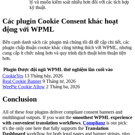
lý và muốn kiểm soát nhiều hơn đối với các tích hợp
kỹ thuật.
Các plugin Cookie Consent khác hoạt
động với WPML
Bên cạnh danh sách các plugin mà chúng tôi đã đề cập chi tiết, các
plugin chấp thuận cookie khác cũng tương thích với WPML, nhưng
cung cấp ít chức năng hơn và quy trình dịch thuật kém thuận tiện
hơn.
Plugin
Được đội ngũ WPML thử nghiệm lần cuối vào
CookieYes
13 Tháng bảy, 2026
Real Cookie Banner
9 Tháng tư, 2026
WeePie Cookie Allow
2 Tháng ba, 2026
Conclusion
All of these four plugins deliver compliant consent banners and
multilingual outputs. If you want the
smoothest WPML experience
with convenient translation workflows
,
Complianz
is our pick:
it's the only one here that fully supports the
Translation
Dashboard
workflow for both legal pages and banner strings, plus