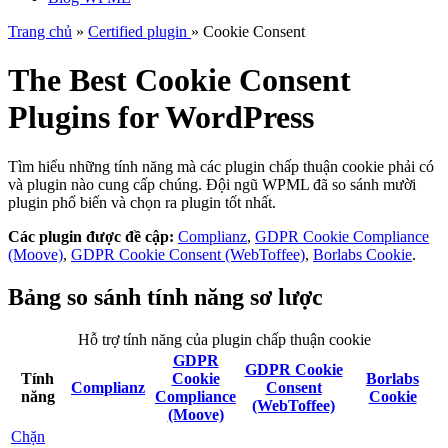
Trang chủ
»
Certified plugin
» Cookie Consent
The Best Cookie Consent
Plugins for WordPress
Tìm hiểu những tính năng mà các plugin chấp thuận cookie phải có
và plugin nào cung cấp chúng. Đội ngũ WPML đã so sánh mười
plugin phổ biến và chọn ra plugin tốt nhất.
Các plugin được đề cập:
Complianz
,
GDPR Cookie Compliance
(Moove)
,
GDPR Cookie Consent (WebToffee)
,
Borlabs Cookie
.
Bảng so sánh tính năng sơ lược
Hỗ trợ tính năng của plugin chấp thuận cookie
GDPR
GDPR Cookie
Tính
Cookie
Borlabs
Complianz
Consent
năng
Compliance
Cookie
(WebToffee)
(Moove)
Chặn