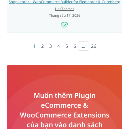
ShopLentor – WooCommerce Builder for Elementor & Gutenberg
HasThemes
Tháng sáu 17, 2026
1
2
3
4
5
6
...
26
Muốn thêm Plugin
eCommerce &
WooCommerce Extensions
của bạn vào danh sách