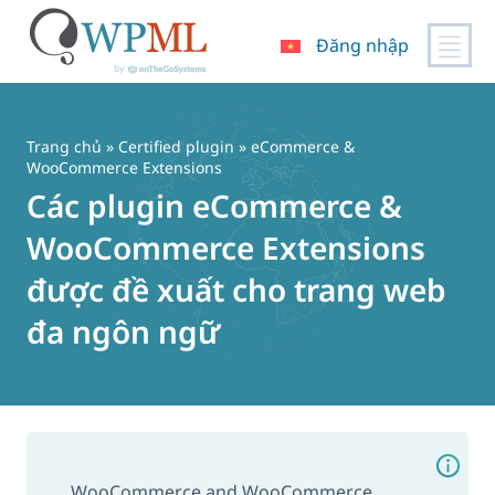
Đăng nhập
Chuyển
đến
nội
Trang chủ
»
Certified plugin
» eCommerce &
dung
WooCommerce Extensions
Các plugin eCommerce &
WooCommerce Extensions
được đề xuất cho trang web
đa ngôn ngữ
WooCommerce and WooCommerce