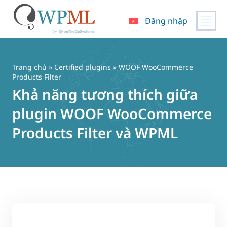
Đăng nhập
Chuyển
đến
nội
Trang chủ
»
Certified plugins
» WOOF WooCommerce
dung
Products Filter
Khả năng tương thích giữa
plugin WOOF WooCommerce
Products Filter và WPML