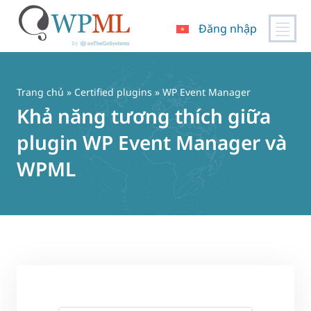
Đăng nhập
Chuyển
đến
nội
Trang chủ
»
Certified plugins
» WP Event Manager
dung
Khả năng tương thích giữa
plugin WP Event Manager và
WPML