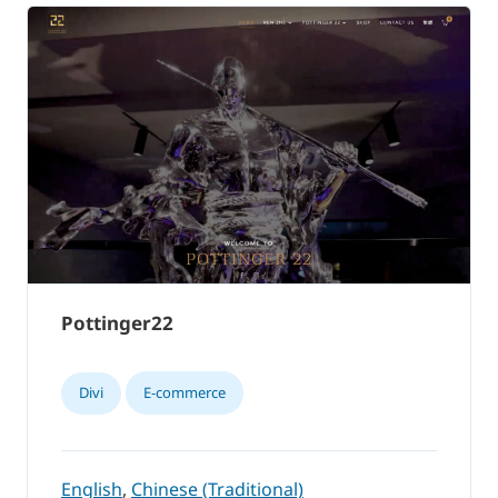
Pottinger22
Divi
E-commerce
English
,
Chinese (Traditional)