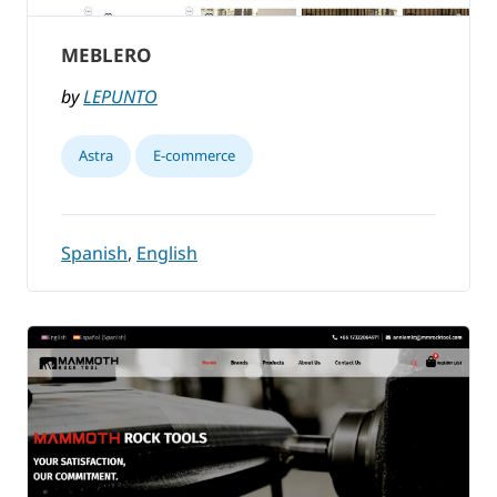
MEBLERO
by
LEPUNTO
Astra
E-commerce
Spanish
,
English