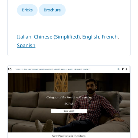
Bricks
Brochure
Italian
,
Chinese (Simplified)
,
English
,
French
,
Spanish