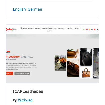
English
,
German
ICAPLeather.eu
by
Peakweb