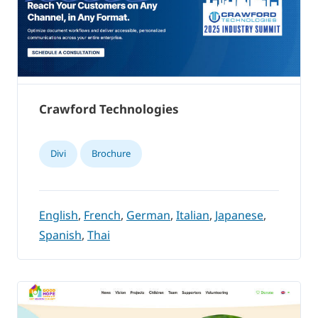
Crawford Technologies
Divi
Brochure
English
,
French
,
German
,
Italian
,
Japanese
,
Spanish
,
Thai