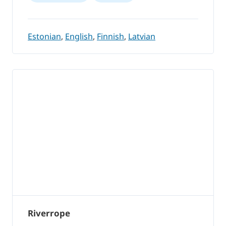
Estonian
,
English
,
Finnish
,
Latvian
Riverrope