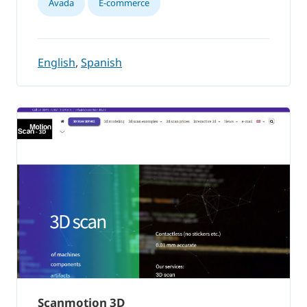
Avada
E-commerce
English
,
Spanish
Scanmotion 3D