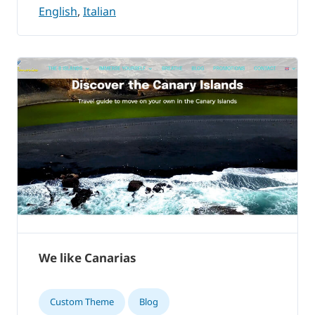
English
,
Italian
We like Canarias
Custom Theme
Blog