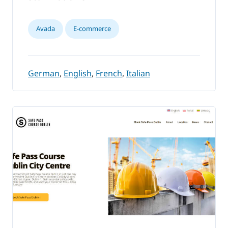
Avada
E-commerce
German
,
English
,
French
,
Italian