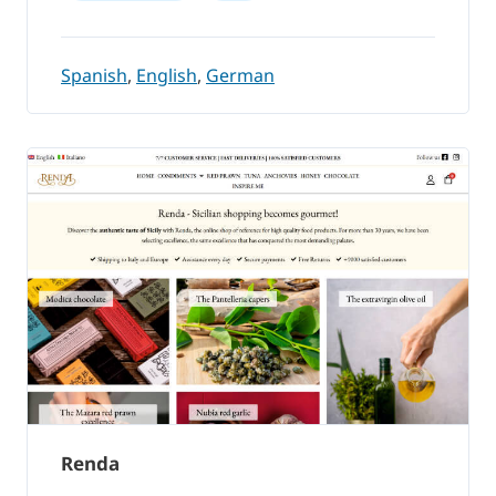
Spanish
,
English
,
German
Renda