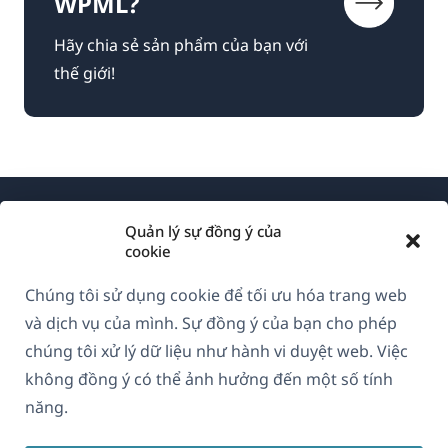
WPML?
Hãy chia sẻ sản phẩm của bạn với
thế giới!
Quản lý sự đồng ý của
cookie
Chúng tôi sử dụng cookie để tối ưu hóa trang web
Về WPML
và dịch vụ của mình. Sự đồng ý của bạn cho phép
GDPR & Chính sách Bảo mật
chúng tôi xử lý dữ liệu như hành vi duyệt web. Việc
không đồng ý có thể ảnh hưởng đến một số tính
(mở
Tham gia đội ngũ của chúng tôi
năng.
trong
(mở
(mở
(mở
cửa
trong
trong
trong