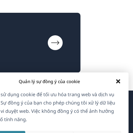
Quản lý sự đồng ý của cookie
 sử dụng cookie để tối ưu hóa trang web và dịch vụ
 Sự đồng ý của bạn cho phép chúng tôi xử lý dữ liệu
Về WPML
vi duyệt web. Việc không đồng ý có thể ảnh hưởng
ố tính năng.
GDPR & Chính sách Bảo mật
(mở
Tham gia đội ngũ của chúng tôi