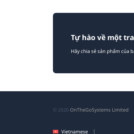
Tự hào về một tr
Hãy chia sẻ sản phẩm của bạ
(
© 2026
OnTheGoSystems Limited
tr
cử
Vietnamese