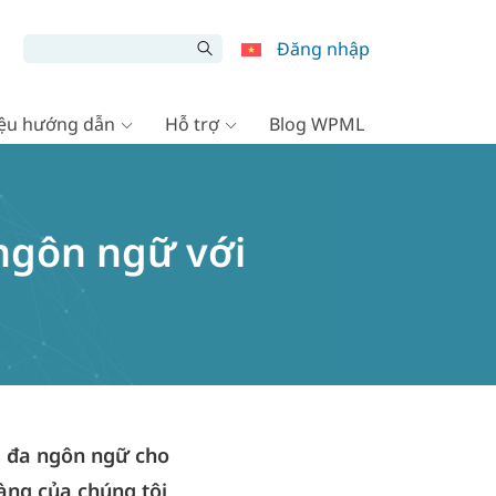
Đăng nhập
liệu hướng dẫn
Hỗ trợ
Blog WPML
ngôn ngữ với
 đa ngôn ngữ cho
àng của chúng tôi