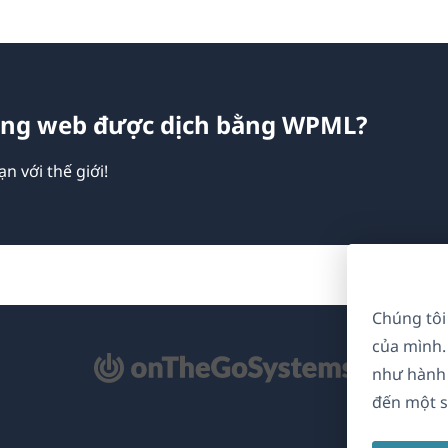
ang web được dịch bằng WPML?
n với thế giới!
Chúng tôi
của mình.
mở
như hành 
ong
đến một s
a