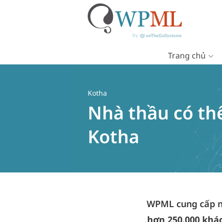
Trang chủ
Chuyển
đến
nội
Kotha
dung
Nhà thầu có th
Kotha
WPML cung cấp n
hơn 250.000 khá