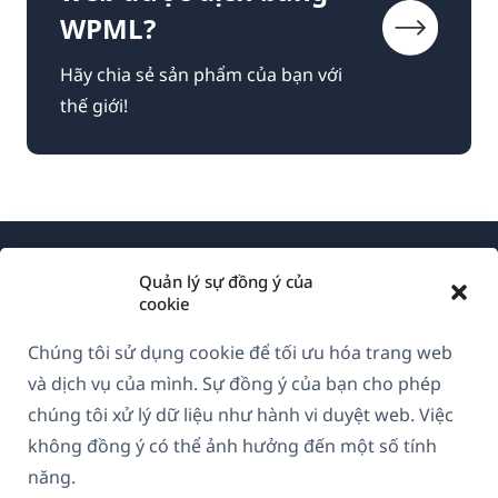
WPML?
Hãy chia sẻ sản phẩm của bạn với
thế giới!
Quản lý sự đồng ý của
cookie
Chúng tôi sử dụng cookie để tối ưu hóa trang web
Về WPML
và dịch vụ của mình. Sự đồng ý của bạn cho phép
GDPR & Chính sách Bảo mật
chúng tôi xử lý dữ liệu như hành vi duyệt web. Việc
không đồng ý có thể ảnh hưởng đến một số tính
(mở
Tham gia đội ngũ của chúng tôi
năng.
trong
(mở
(mở
(mở