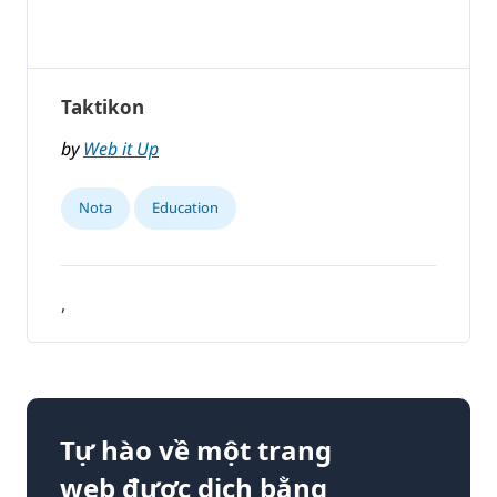
Taktikon
by
Web it Up
Nota
Education
,
Tự hào về một trang
web được dịch bằng