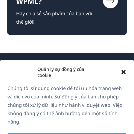
WPML?
Hãy chia sẻ sản phẩm của bạn với
thế giới!
Quản lý sự đồng ý của
cookie
Chúng tôi sử dụng cookie để tối ưu hóa trang web
Về WPML
và dịch vụ của mình. Sự đồng ý của bạn cho phép
GDPR & Chính sách Bảo mật
chúng tôi xử lý dữ liệu như hành vi duyệt web. Việc
không đồng ý có thể ảnh hưởng đến một số tính
(mở
Tham gia đội ngũ của chúng tôi
năng.
trong
(mở
(mở
(mở
cửa
trong
trong
trong