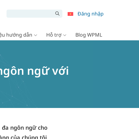
Đăng nhập
liệu hướng dẫn
Hỗ trợ
Blog WPML
ngôn ngữ với
 đa ngôn ngữ cho
àng của chúng tôi