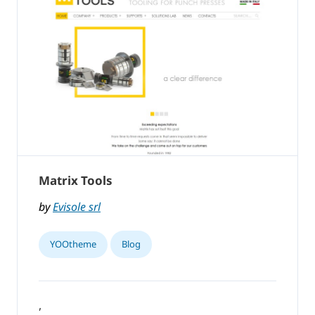
Matrix Tools
by
Evisole srl
YOOtheme
Blog
,