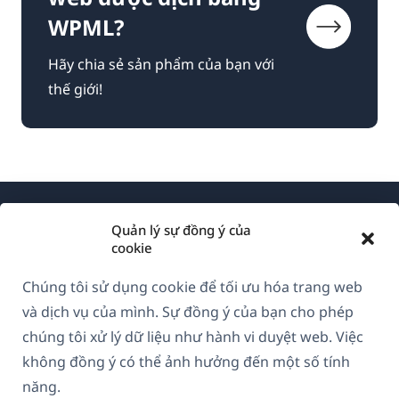
WPML?
Hãy chia sẻ sản phẩm của bạn với
thế giới!
Quản lý sự đồng ý của
cookie
Chúng tôi sử dụng cookie để tối ưu hóa trang web
Về WPML
và dịch vụ của mình. Sự đồng ý của bạn cho phép
GDPR & Chính sách Bảo mật
chúng tôi xử lý dữ liệu như hành vi duyệt web. Việc
không đồng ý có thể ảnh hưởng đến một số tính
(mở
Tham gia đội ngũ của chúng tôi
năng.
trong