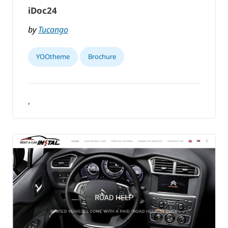
iDoc24
by
Tucango
YOOtheme
Brochure
,