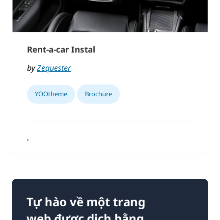
Rent-a-car Instal
by
Zequester
YOOtheme
Brochure
,
Tự hào về một trang
web được dịch bằng