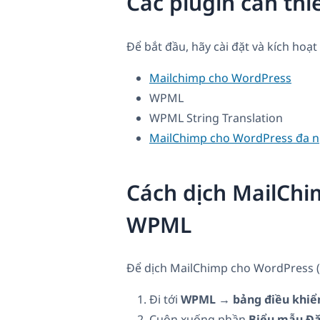
Các plugin cần thi
Để bắt đầu, hãy cài đặt và kích hoạt
Mailchimp cho WordPress
WPML
WPML String Translation
MailChimp cho WordPress đa 
Cách dịch MailChi
WPML
Để dịch MailChimp cho WordPress
Đi tới
WPML → bảng điều khiển
Cuộn xuống phần
Biểu mẫu Đă