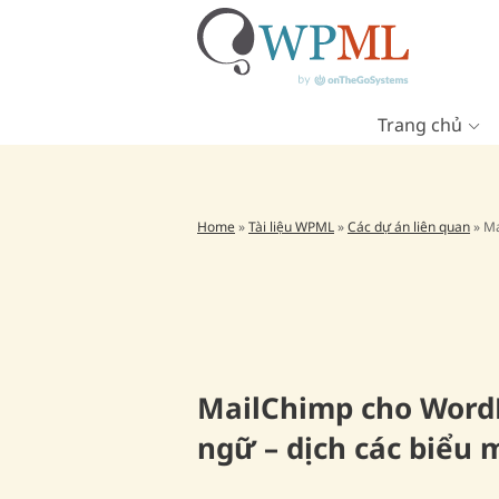
Trang chủ
Chuyển
đến
nội
dung
Home
»
Tài liệu WPML
»
Các dự án liên quan
»
Ma
MailChimp cho Word
ngữ – dịch các biểu