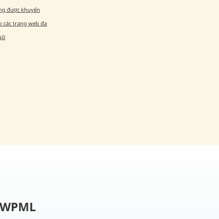
ng được khuyến
o các trang web đa
gữ
.
i WPML