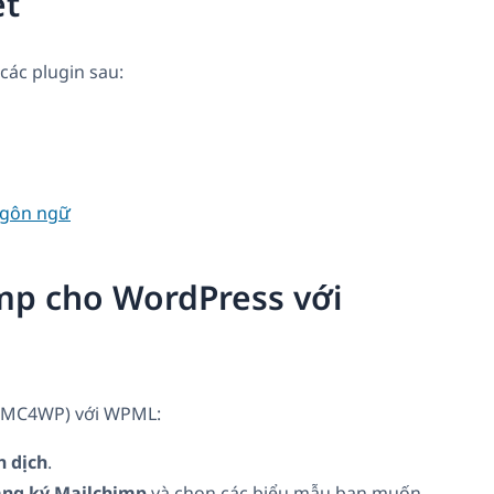
ết
 các plugin sau:
ngôn ngữ
mp cho WordPress với
 (MC4WP) với WPML:
 dịch
.
ng ký Mailchimp
và chọn các biểu mẫu bạn muốn