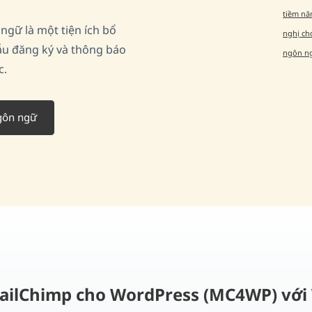
tiềm nă
gữ là một tiện ích bổ
nghị ch
ẫu đăng ký và thông báo
ngôn n
c.
gôn ngữ
ailChimp cho WordPress (MC4WP) vớ