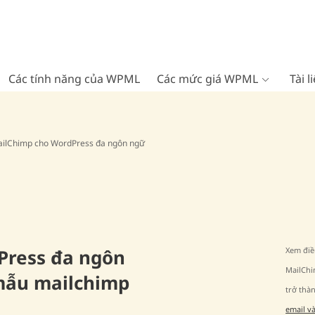
Các tính năng của WPML
Các mức giá WPML
Tài 
ilChimp cho WordPress đa ngôn ngữ
Xem điề
Press đa ngôn
MailCh
 mẫu mailchimp
trở thà
email v