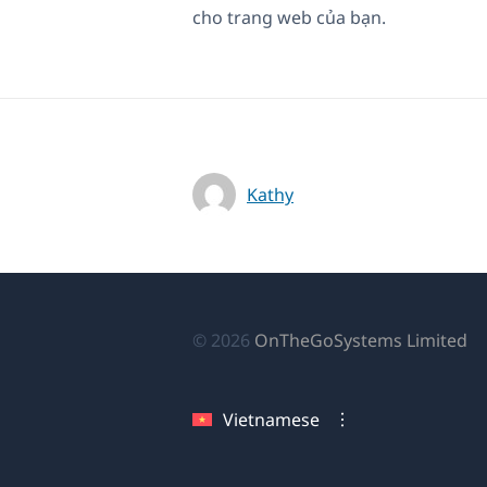
cho trang web của bạn.
Kathy
(
© 2026
OnTheGoSystems Limited
tr
cử
Vietnamese
sổ
mớ