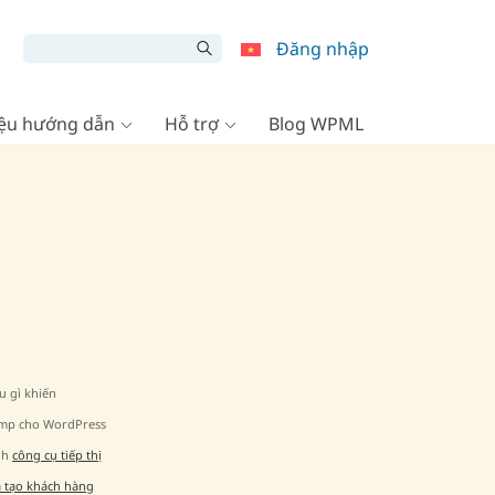
Đăng nhập
liệu hướng dẫn
Hỗ trợ
Blog WPML
u gì khiến
imp cho WordPress
nh
công cụ tiếp thị
à tạo khách hàng