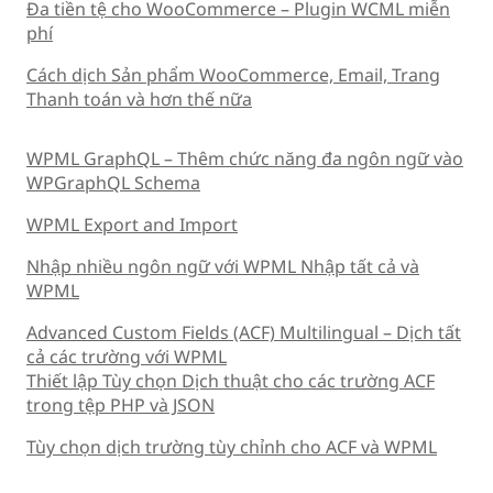
Đa tiền tệ cho WooCommerce – Plugin WCML miễn
phí
Cách dịch Sản phẩm WooCommerce, Email, Trang
Thanh toán và hơn thế nữa
WPML GraphQL – Thêm chức năng đa ngôn ngữ vào
WPGraphQL Schema
WPML Export and Import
Nhập nhiều ngôn ngữ với WPML Nhập tất cả và
WPML
Advanced Custom Fields (ACF) Multilingual – Dịch tất
cả các trường với WPML
Thiết lập Tùy chọn Dịch thuật cho các trường ACF
trong tệp PHP và JSON
Tùy chọn dịch trường tùy chỉnh cho ACF và WPML