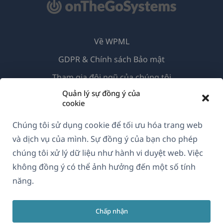
Về WPML
GDPR & Chính sách Bảo mật
(mở
Tham gia đội ngũ của chúng tôi
trong
Quản lý sự đồng ý của
(mở
(mở
(mở
cookie
cửa
trong
trong
trong
sổ
cửa
cửa
cửa
Chúng tôi sử dụng cookie để tối ưu hóa trang web
Vietnamese
mới)
sổ
sổ
sổ
và dịch vụ của mình. Sự đồng ý của bạn cho phép
mới)
mới)
mới)
chúng tôi xử lý dữ liệu như hành vi duyệt web. Việc
(mở
© 2026
OnTheGoSystems Limited
không đồng ý có thể ảnh hưởng đến một số tính
trong
năng.
cửa
sổ
Chấp nhận
mới)