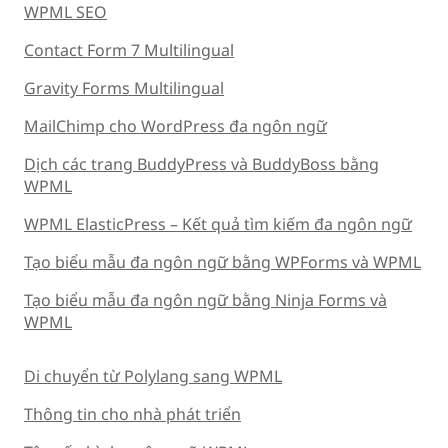
WPML SEO
Contact Form 7 Multilingual
Gravity Forms Multilingual
MailChimp cho WordPress đa ngôn ngữ
Dịch các trang BuddyPress và BuddyBoss bằng
WPML
WPML ElasticPress – Kết quả tìm kiếm đa ngôn ngữ
Tạo biểu mẫu đa ngôn ngữ bằng WPForms và WPML
Tạo biểu mẫu đa ngôn ngữ bằng Ninja Forms và
WPML
Di chuyển từ Polylang sang WPML
Thông tin cho nhà phát triển