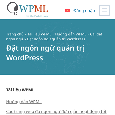
Đăng nhập
Chuyển
đến
nội
Trang chủ
»
Tài liệu WPML
»
Hướng dẫn WPML
»
Cài đặt
dung
ngôn ngữ
» Đặt ngôn ngữ quản trị WordPress
Đặt ngôn ngữ quản trị
WordPress
Tài liệu WPML
Hướng dẫn WPML
Các trang web đa ngôn ngữ đơn giản hoạt động tốt