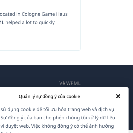
 located in Cologne Game Haus
 helped a lot to quickly
Về WPML
GDPR & Chính sách Bảo mật
Quản lý sự đồng ý của cookie
(mở
Tham gia đội ngũ của chúng tôi
 sử dụng cookie để tối ưu hóa trang web và dịch vụ
trong
 Sự đồng ý của bạn cho phép chúng tôi xử lý dữ liệu
(mở
(mở
(mở
cửa
vi duyệt web. Việc không đồng ý có thể ảnh hưởng
trong
trong
trong
sổ