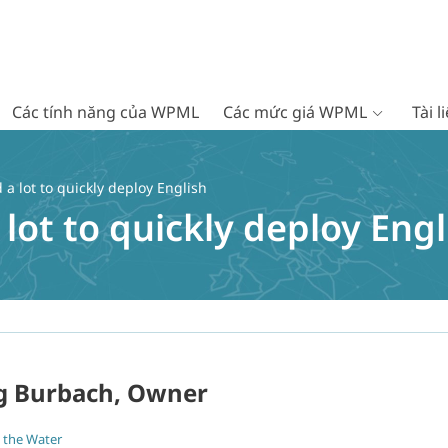
Các tính năng của WPML
Các mức giá WPML
Tài 
 lot to quickly deploy English
ot to quickly deploy Engl
g Burbach, Owner
 the Water