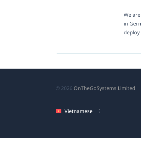
We are
in Ger
deploy 
(
© 2026
OnTheGoSystems Limited
tr
cử
Vietnamese
sổ
mớ