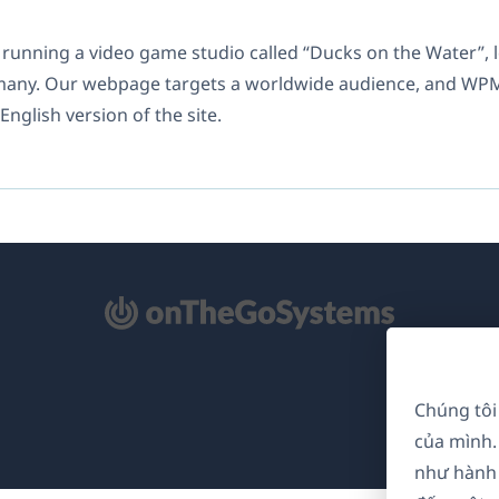
 running a video game studio called “Ducks on the Water”,
many. Our webpage targets a worldwide audience, and WPML
English version of the site.
mở
ong
a
Chúng tôi
i)
của mình.
như hành 