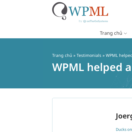
Trang chủ
Chuyển
đến
nội
Trang chủ
»
Testimonials
» WPML helped a
dung
WPML helped a l
Joer
Ducks on