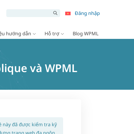
Đăng nhập
liệu hướng dẫn
Hỗ trợ
Blog WPML
plique và WPML
ề này đã được kiểm tra kỹ
 dựng trang web đa ngôn