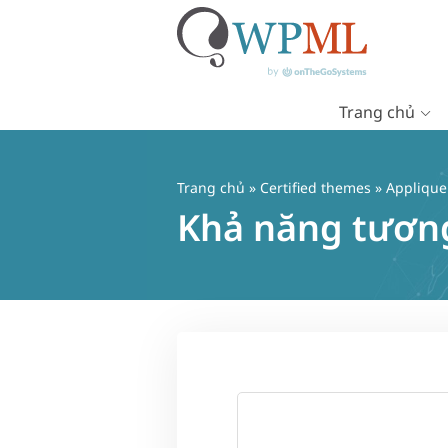
Trang chủ
Chuyển
đến
nội
Trang chủ
»
Certified themes
» Applique
dung
Khả năng tương