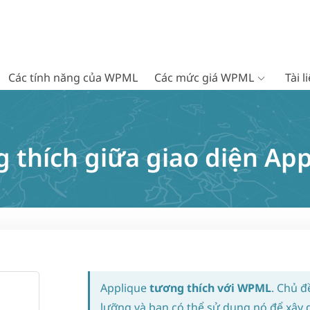
Các tính năng của WPML
Các mức giá WPML
Tài 
 thích giữa giao diện Ap
Applique
tương thích với WPML
. Chủ đ
lưỡng và bạn có thể sử dụng nó để xây