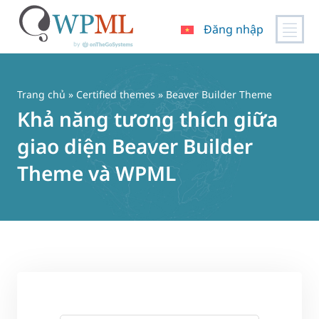
Đăng nhập
Chuyển
đến
nội
Trang chủ
»
Certified themes
» Beaver Builder Theme
dung
Khả năng tương thích giữa
giao diện Beaver Builder
Theme và WPML