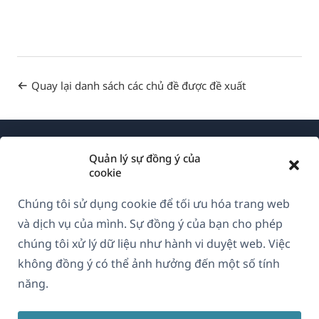
Quay lại danh sách các chủ đề được đề xuất
Quản lý sự đồng ý của
cookie
Chúng tôi sử dụng cookie để tối ưu hóa trang web
Về WPML
và dịch vụ của mình. Sự đồng ý của bạn cho phép
GDPR & Chính sách Bảo mật
chúng tôi xử lý dữ liệu như hành vi duyệt web. Việc
không đồng ý có thể ảnh hưởng đến một số tính
(mở
Tham gia đội ngũ của chúng tôi
năng.
trong
(mở
(mở
(mở
cửa
trong
trong
trong