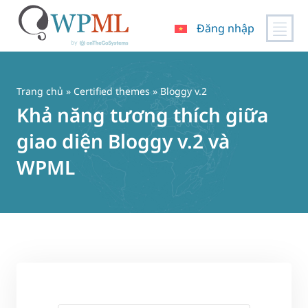
Đăng nhập
Chuyển
đến
nội
Trang chủ
»
Certified themes
» Bloggy v.2
dung
Khả năng tương thích giữa
giao diện Bloggy v.2 và
WPML