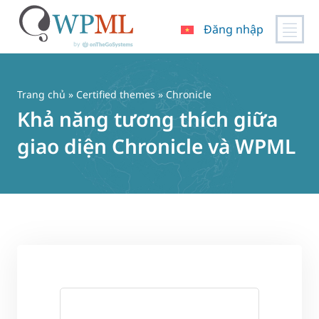
Đăng nhập
Chuyển
đến
nội
Trang chủ
»
Certified themes
» Chronicle
dung
Khả năng tương thích giữa
giao diện Chronicle và WPML