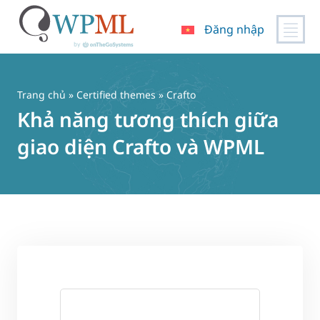
Đăng nhập
Chuyển
đến
nội
Trang chủ
»
Certified themes
» Crafto
dung
Khả năng tương thích giữa
giao diện Crafto và WPML