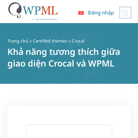
Đăng nhập
Chuyển
đến
nội
Trang chủ
»
Certified themes
» Crocal
dung
Khả năng tương thích giữa
giao diện Crocal và WPML