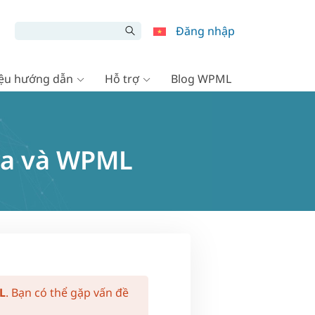
Đăng nhập
liệu hướng dẫn
Hỗ trợ
Blog WPML
ara và WPML
L
. Bạn có thể gặp vấn đề