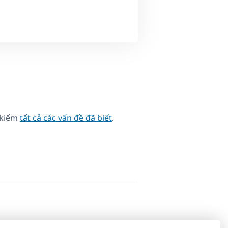
 kiếm
tất cả các vấn đề đã biết
.