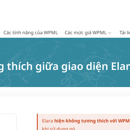
Các tính năng của WPML
Các mức giá WPML
Tài 
 thích giữa giao diện El
Elara
hiện không tương thích với WPM
khi sử dụng nó.