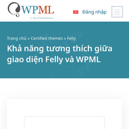
Đăng nhập
Chuyển
đến
nội
Trang chủ
»
Certified themes
» Felly
dung
Khả năng tương thích giữa
giao diện Felly và WPML