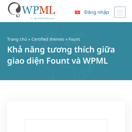
Đăng nhập
Chuyển
đến
nội
Trang chủ
»
Certified themes
» Fount
dung
Khả năng tương thích giữa
giao diện Fount và WPML