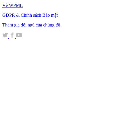
Về WPML
GDPR & Chính sách Bảo mật
(mở
Tham gia đội ngũ của chúng tôi
trong
(mở
(mở
(mở
cửa
trong
trong
trong
sổ
cửa
cửa
cửa
mới)
sổ
sổ
sổ
mới)
mới)
mới)