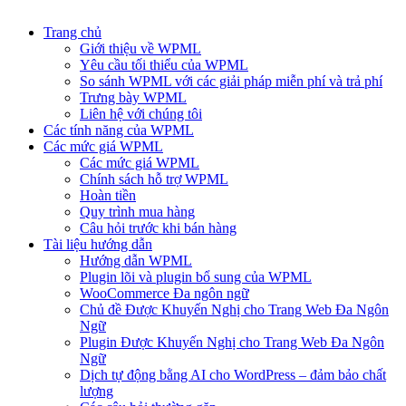
Trang chủ
Giới thiệu về WPML
Yêu cầu tối thiểu của WPML
So sánh WPML với các giải pháp miễn phí và trả phí
Trưng bày WPML
Liên hệ với chúng tôi
Các tính năng của WPML
Các mức giá WPML
Các mức giá WPML
Chính sách hỗ trợ WPML
Hoàn tiền
Quy trình mua hàng
Câu hỏi trước khi bán hàng
Tài liệu hướng dẫn
Hướng dẫn WPML
Plugin lõi và plugin bổ sung của WPML
WooCommerce Đa ngôn ngữ
Chủ đề Được Khuyến Nghị cho Trang Web Đa Ngôn
Ngữ
Plugin Được Khuyến Nghị cho Trang Web Đa Ngôn
Ngữ
Dịch tự động bằng AI cho WordPress – đảm bảo chất
lượng