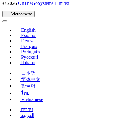
(mở
© 2026
OnTheGoSystems Limited
trong
cửa
Vietnamese
sổ
mới)
English
Español
Deutsch
Français
Português
Русский
Italiano
日本語
简体中文
한국어
ไทย
Vietnamese
עברית
العربية