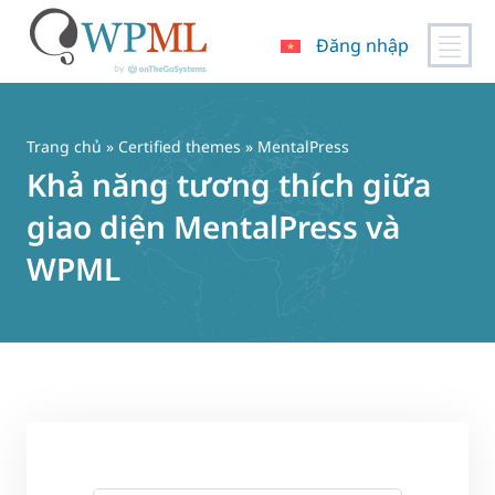
Đăng nhập
Chuyển
đến
nội
Trang chủ
»
Certified themes
» MentalPress
dung
Khả năng tương thích giữa
giao diện MentalPress và
WPML