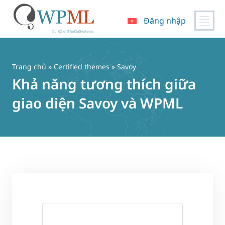
Đăng nhập
Chuyển
đến
nội
Trang chủ
»
Certified themes
» Savoy
dung
Khả năng tương thích giữa
giao diện Savoy và WPML