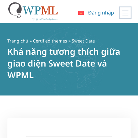
Đăng nhập
Chuyển
đến
nội
Trang chủ
»
Certified themes
» Sweet Date
dung
Khả năng tương thích giữa
giao diện Sweet Date và
WPML