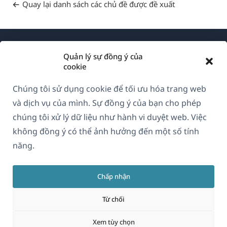
Quay lại danh sách các chủ đề được đề xuất
Quản lý sự đồng ý của
cookie
Chúng tôi sử dụng cookie để tối ưu hóa trang web
Về WPML
và dịch vụ của mình. Sự đồng ý của bạn cho phép
GDPR & Chính sách Bảo mật
chúng tôi xử lý dữ liệu như hành vi duyệt web. Việc
không đồng ý có thể ảnh hưởng đến một số tính
(mở
Tham gia đội ngũ của chúng tôi
năng.
trong
(mở
(mở
(mở
cửa
trong
trong
trong
sổ
Chấp nhận
cửa
cửa
cửa
Vietnamese
mới)
sổ
sổ
sổ
Từ chối
mới)
mới)
mới)
(mở
© 2026
OnTheGoSystems Limited
Xem tùy chọn