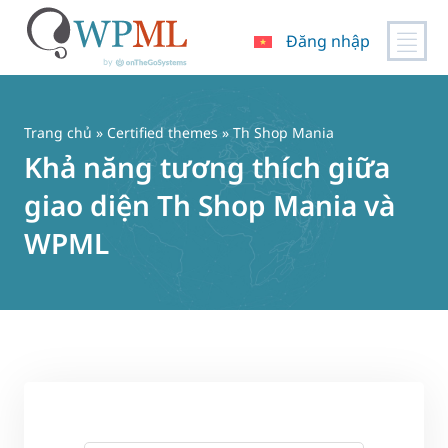
Đăng nhập
Chuyển
đến
nội
Trang chủ
»
Certified themes
» Th Shop Mania
dung
Khả năng tương thích giữa
giao diện Th Shop Mania và
WPML