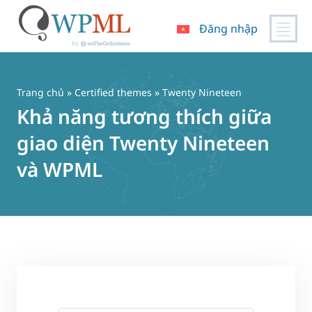
Đăng nhập
Chuyển
đến
nội
Trang chủ
»
Certified themes
» Twenty Nineteen
dung
Khả năng tương thích giữa
giao diện Twenty Nineteen
và WPML