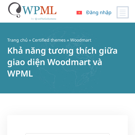
Đăng nhập
Chuyển
đến
nội
Trang chủ
»
Certified themes
» Woodmart
dung
Khả năng tương thích giữa
giao diện Woodmart và
WPML