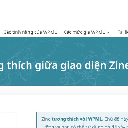
Các tính năng của WPML
Các mức giá WPML
Tài 
 thích giữa giao diện Zi
Zine
tương thích với WPML
. Chủ đề nà
lưỡng và bạn có thể sử dụng nó để xây