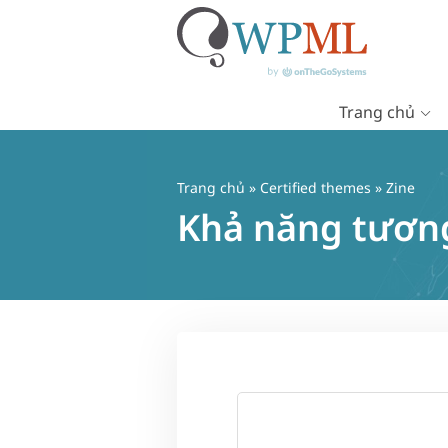
Trang chủ
Chuyển
đến
nội
Trang chủ
»
Certified themes
» Zine
dung
Khả năng tương