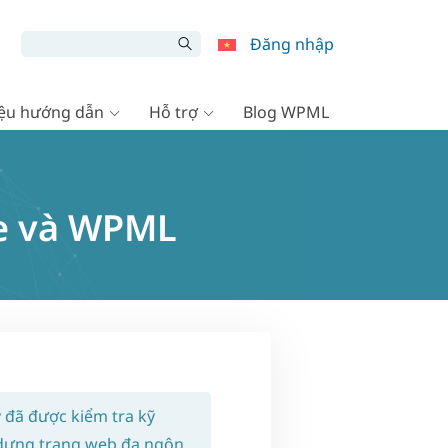
Đăng nhập
liệu hướng dẫn
Hỗ trợ
Blog WPML
ne và WPML
y đã được kiểm tra kỹ
 dựng trang web đa ngôn