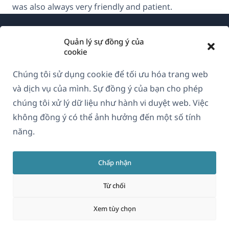
was also always very friendly and patient.
Quản lý sự đồng ý của
cookie
Chúng tôi sử dụng cookie để tối ưu hóa trang web
Về WPML
và dịch vụ của mình. Sự đồng ý của bạn cho phép
GDPR & Chính sách Bảo mật
chúng tôi xử lý dữ liệu như hành vi duyệt web. Việc
không đồng ý có thể ảnh hưởng đến một số tính
(mở
Tham gia đội ngũ của chúng tôi
năng.
trong
(mở
(mở
(mở
cửa
trong
trong
trong
sổ
Chấp nhận
cửa
cửa
cửa
Vietnamese
mới)
sổ
sổ
sổ
Từ chối
mới)
mới)
mới)
(mở
© 2026
OnTheGoSystems Limited
Xem tùy chọn
trong