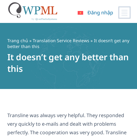
Đăng nhập
Chuyển
đến
nội
Trang chủ
»
Translation Service Reviews
» It doesn’t get any
dung
better than this
It doesn’t get any better than
this
Transline was always very helpful. They responded
very quickly to e-mails and dealt with problems
perfectly. The cooperation was very good. Transline