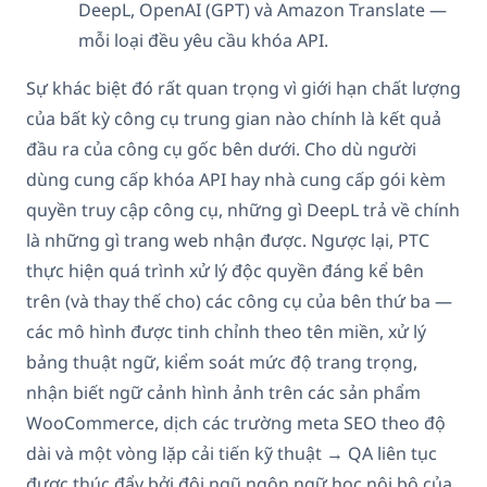
DeepL, OpenAI (GPT) và Amazon Translate —
mỗi loại đều yêu cầu khóa API.
Sự khác biệt đó rất quan trọng vì giới hạn chất lượng
của bất kỳ công cụ trung gian nào chính là kết quả
đầu ra của công cụ gốc bên dưới. Cho dù người
dùng cung cấp khóa API hay nhà cung cấp gói kèm
quyền truy cập công cụ, những gì DeepL trả về chính
là những gì trang web nhận được. Ngược lại, PTC
thực hiện quá trình xử lý độc quyền đáng kể bên
trên (và thay thế cho) các công cụ của bên thứ ba —
các mô hình được tinh chỉnh theo tên miền, xử lý
bảng thuật ngữ, kiểm soát mức độ trang trọng,
nhận biết ngữ cảnh hình ảnh trên các sản phẩm
WooCommerce, dịch các trường meta SEO theo độ
dài và một vòng lặp cải tiến kỹ thuật → QA liên tục
được thúc đẩy bởi đội ngũ ngôn ngữ học nội bộ của