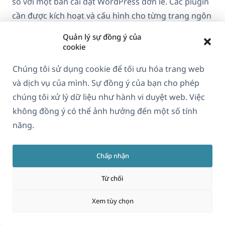
so với một bản cài đặt WordPress đơn lẻ. Các plugin
cần được kích hoạt và cấu hình cho từng trang ngôn
ngữ. Vai trò Siêu quản trị (Super Admin) là bắt buộc
Quản lý sự đồng ý của
để cài đặt plugin. Và tính năng AutoTranslate của
cookie
MultilingualPress (tính năng AI của họ) hiện không
Chúng tôi sử dụng cookie để tối ưu hóa trang web
dịch nội dung của trình dựng trang — các trang
và dịch vụ của mình. Sự đồng ý của bạn cho phép
được dựng bằng Elementor, Divi hoặc Beaver Builder
chúng tôi xử lý dữ liệu như hành vi duyệt web. Việc
phải được dịch thủ công trên mỗi trang ngôn ngữ.
không đồng ý có thể ảnh hưởng đến một số tính
Đối với một trang web được xây dựng phần lớn bằng
năng.
trình dựng trang, điều này làm thu hẹp phạm vi hữu
dụng thực tế của AutoTranslate.
Chấp nhận
Điều này có ý nghĩa gì đối với tuyên bố
Từ chối
“WPML làm chậm trang web của bạn”
Mọi plugin bạn cài đặt trên trang web WordPress
Xem tùy chọn
đều làm tăng tải. Điều đó không chỉ riêng với bất kỳ