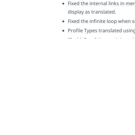
Fixed the internal links in m
display as translated.
Fixed the infinite loop when
Profile Types translated using
[BuddyBoss] User activity on
language.
Update or Downlo
The update is available for all WPML
Plugins
page in your WordPress admi
To update right away: