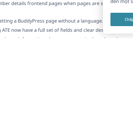
đến một s
ember details frontend pages when pages are set to
Chấ
 setting a BuddyPress page without a language.
 ATE now have a full set of fields and clear descriptions.
ly shows information about new posts in the selected
ad
 clients with an active subscription. It appears on the
n within 24 hours after release.