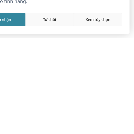
ố tính năng.
p nhận
Từ chối
Xem tùy chọn