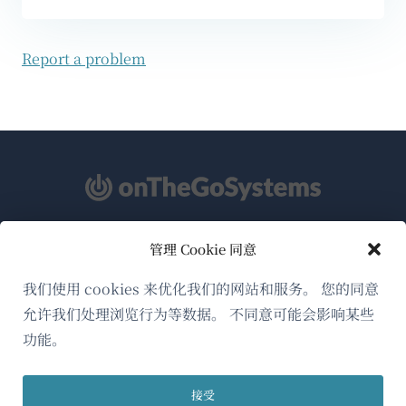
Report a problem
管理 Cookie 同意
关于WPML
GDPR与隐私政策
我们使用 cookies 来优化我们的网站和服务。 您的同意
允许我们处理浏览行为等数据。 不同意可能会影响某些
（在
加入我们的团队
功能。
新
（在
（在
（在
窗
新
新
新
口
接受
窗
窗
窗