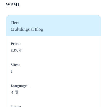
WPML
Multilingual Blog
€39/年
1
不限