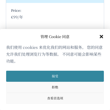
€99/年
管理 Cookie 同意
1
我们使用 cookies 来优化我们的网站和服务。 您的同意
允许我们处理浏览行为等数据。 不同意可能会影响某些
不限
功能。
接受
增加 DeepL 机器翻译、SEO 功能、URL Slug 翻
拒绝
译。第 2 年起享受
50% 续费折扣
。
查看首选项