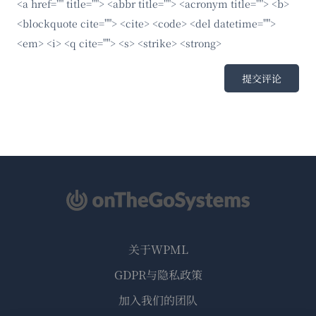
<a href="" title=""> <abbr title=""> <acronym title=""> <b>
<blockquote cite=""> <cite> <code> <del datetime="">
<em> <i> <q cite=""> <s> <strike> <strong>
关于WPML
GDPR与隐私政策
（在
加入我们的团队