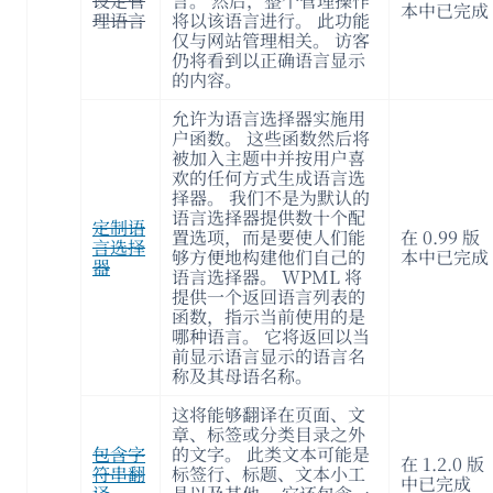
设定管
言。 然后，整个管理操作
本中已完成
理语言
将以该语言进行。 此功能
仅与网站管理相关。 访客
仍将看到以正确语言显示
的内容。
允许为语言选择器实施用
户函数。 这些函数然后将
被加入主题中并按用户喜
欢的任何方式生成语言选
择器。 我们不是为默认的
语言选择器提供数十个配
定制语
置选项，而是要使人们能
在 0.99 版
言选择
够方便地构建他们自己的
本中已完成
器
语言选择器。 WPML 将
提供一个返回语言列表的
函数，指示当前使用的是
哪种语言。 它将返回以当
前显示语言显示的语言名
称及其母语名称。
这将能够翻译在页面、文
章、标签或分类目录之外
包含字
的文字。 此类文本可能是
在 1.2.0 版
符串翻
标签行、标题、文本小工
中已完成