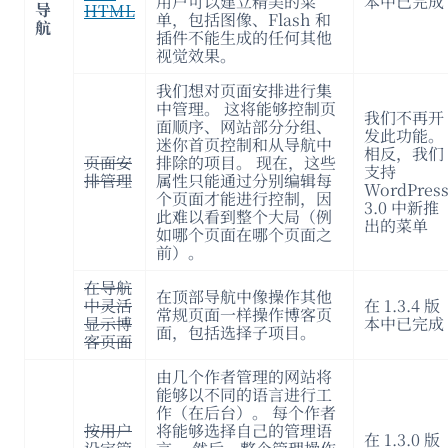
用户可以建立精美的菜
本中已完成
导
HTML
单，包括图像、Flash 和
航
插件不能生成的任何其他
视觉效果。
我们想对页面安排进行集
中管理。 这将能够控制页
我们不再开
面顺序、网站部分分组、
发此功能。
迷你首页控制和从导航中
相反，我们
页面安
排除的项目。 现在，这些
支持
排管理
属性只能通过分别编辑每
WordPres
个页面才能进行控制，因
3.0 中新推
此难以看到整个大局（例
出的菜单
如哪个页面在哪个页面之
前）。
在导航
在顶部导航中像操作其他
中灵活
在 1.3.4 版
常规页面一样操作博客页
显示博
本中已完成
面，包括选择子项目。
客页面
由几个作者管理的网站将
能够以不同的语言进行工
作（在后台）。 每个作者
按用户
将能够选择自己的管理语
在 1.3.0 版