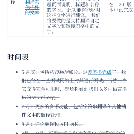
译
翻译其
理页面说明、标题和名称
在 1.2.0 版
他插件
的字段。 此功能将能够对
本中已完成
的文本
这些文字进行翻译。 我们
将要做的是支持翻译自定
义字段和链接表格中的文
字。
时间表
5 月底：包括
内容翻译
部分。这
差不多完成
了，我
们已经在一些测试网站上对其进行测试。当然，当
它变得完全可用时，您还将看到我们以多种语言提
供的 wpml.org。
7 月：更多的多语功能，包括
字符串翻译
和
其他插
件文本的翻译管理。
8 月：评论翻译和 API 函数。
9月，10月：可用性提升和速度优化（消除冗余的