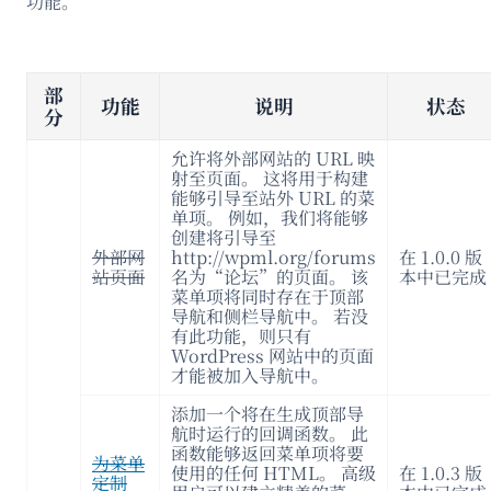
功能。
部
功能
说明
状态
分
允许将外部网站的 URL 映
射至页面。 这将用于构建
能够引导至站外 URL 的菜
单项。 例如，我们将能够
创建将引导至
外部网
http://wpml.org/forums
在 1.0.0 版
站页面
名为“论坛”的页面。 该
本中已完成
菜单项将同时存在于顶部
导航和侧栏导航中。 若没
有此功能，则只有
WordPress 网站中的页面
才能被加入导航中。
添加一个将在生成顶部导
航时运行的回调函数。 此
函数能够返回菜单项将要
为菜单
使用的任何 HTML。 高级
在 1.0.3 版
定制