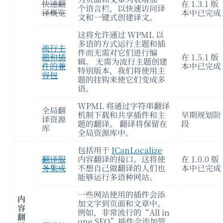
快速翻
在 1.3.1 版
个语言栏，以快速访问译
译概览
本中已完成
文和一键式创建译文。
这将允许通过 WPML 以
多语的方式运行主题和插
流行主
件而无需对它们进行编
题和插
在 1.5.1 版
辑。 无需为流行主题创建
件的兼
本中已完成
特别版本，我们将使用主
容包
题的挂钩来使它们变成多
语。
WPML 将通过字符串翻译
全局翻
机制下载和共享插件和主
早期规划阶
译资源
题的翻译。 翻译将保留在
段
库
全局资源库中。
包括用于
ICanLocalize
翻译服
内容翻译的接口。这将使
在 1.0.0 版
务集成
不想自己做翻译的人们也
本中已完成
能够运行多语种网站。
一些网站使用的插件会添
内
加文字到页面和文章中。
容
例如，非常流行的“All in
翻
one SEO”插件会添加管