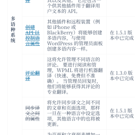
译
具以及其他。 它还包含一
个供其他插件用于翻译用
户文本的 API。
多
其他插件和远程装置（例
语
创建
如 iPhone 或
种
API 以
BlackBerry）将能够创建
在 1.5.1 版
系
控制语
多语内容，与使用
本中已完成
统
言属性
WordPress 的管理员面板
创建多语内容一样。
这将允许管理不同语言的
评论。 要进行阅读和管
理，WPML 将进行机器翻
评论翻
在 1.3.0 版
译（快速、免费但不准
译
本中已完成
确）。 当管理员回复时，
他们将能够获得其评论的
专业翻译。
将允许同步译文之间不同
同步译
的文章和页面选项，那样
在 1.5.1 版
文之间
一旦在一种语言中设定选
本中已完成
的属性
项，其他语言中的也将被
更新。
为页面和文章列表增加一