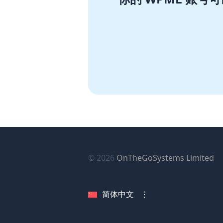
（
© 2026
OnTheGoSystems Limited
新
窗
简体中文
口
中