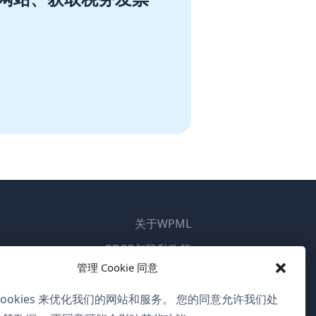
关于WPML
GDPR与隐私政策
管理 Cookie 同意
（在
加入我们的团队
新
cookies 来优化我们的网站和服务。 您的同意允许我们处
（在
（在
（在
窗