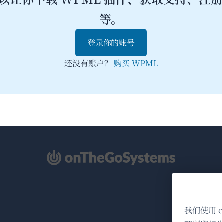
等。
登录你的账号
还没有账户？
购买 WPML
（在
新
窗
口
我们使用 
中