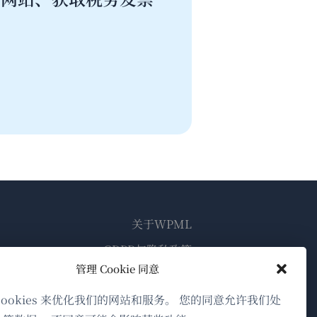
关于WPML
GDPR与隐私政策
管理 Cookie 同意
（在
加入我们的团队
新
cookies 来优化我们的网站和服务。 您的同意允许我们处
（在
（在
（在
窗