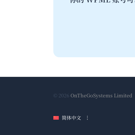
© 2026
OnTheGoSystems Limited
简体中文