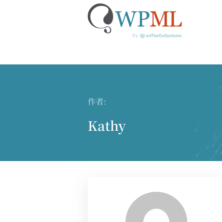
跳
到
内
作者:
容
Kathy