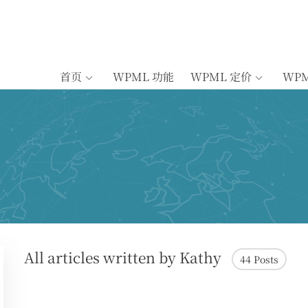
首页
WPML 功能
WPML 定价
WP
All articles written by Kathy
44 Posts