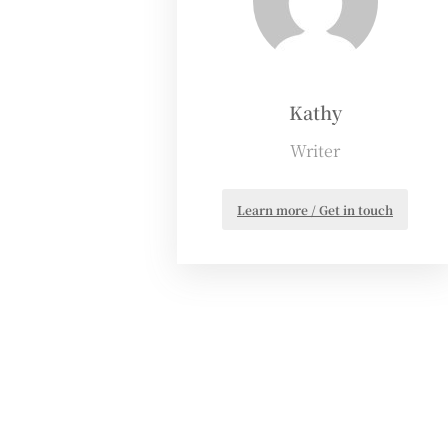
Kathy
Writer
Learn more / Get in touch