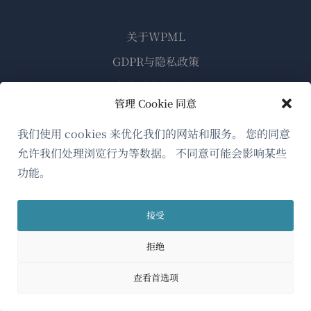
关于WPML
GDPR与隐私政策
（在
加入我们的团队
管理 Cookie 同意
新
（在
（在
（在
窗
新
新
新
我们使用 cookies 来优化我们的网站和服务。 您的同意
口
窗
窗
窗
允许我们处理浏览行为等数据。 不同意可能会影响某些
简体中文
中
口
口
口
功能。
打
中
中
中
（在
© 2026
OnTheGoSystems Limited
打
打
打
开）
接受
开）
开）
开）
新
窗
拒绝
口
查看首选项
中
打