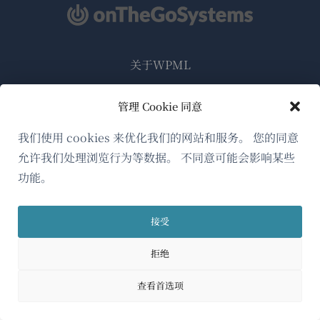
关于WPML
GDPR与隐私政策
管理 Cookie 同意
（在
加入我们的团队
新
我们使用 cookies 来优化我们的网站和服务。 您的同意
（在
（在
（在
窗
允许我们处理浏览行为等数据。 不同意可能会影响某些
新
新
新
口
功能。
窗
窗
窗
简体中文
中
口
口
口
打
中
中
中
接受
（在
© 2026
OnTheGoSystems Limited
打
打
打
开）
开）
开）
开）
新
拒绝
窗
查看首选项
口
中