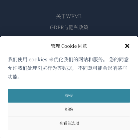
关于WPML
GDPR与隐私政策
（在
加入我们的团队
管理 Cookie 同意
新
（在
（在
（在
窗
新
新
新
我们使用 cookies 来优化我们的网站和服务。 您的同意
口
窗
窗
窗
允许我们处理浏览行为等数据。 不同意可能会影响某些
简体中文
中
口
口
口
功能。
打
中
中
中
（在
© 2026
OnTheGoSystems Limited
打
打
打
开）
接受
开）
开）
开）
新
窗
拒绝
口
查看首选项
中
打