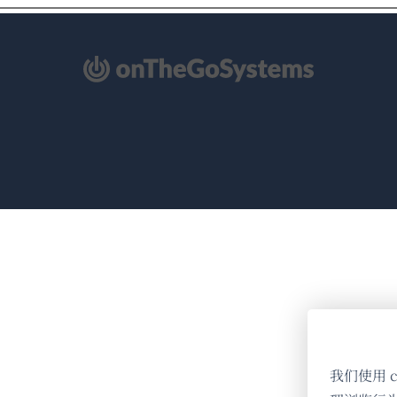
（在
新
窗
口
中
打
开）
我们使用 