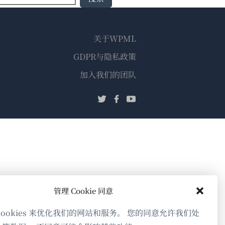
关于WPML
GDPR与隐私政策
（在
加入我们的团队
新
（在
（在
（在
窗
新
新
新
口
窗
窗
窗
中
口
口
口
打
中
中
中
开）
打
打
打
开）
开）
开）
管理 Cookie 同意
cookies 来优化我们的网站和服务。 您的同意允许我们处