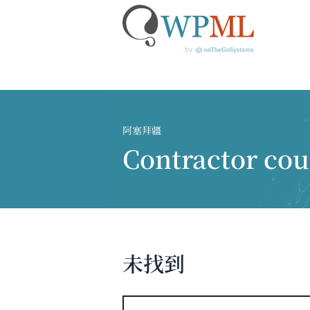
跳
到
内
阿塞拜疆
容
Contractor co
未找到