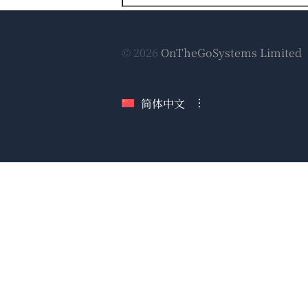
© 2026
OnTheGoSystems Limited
简体中文