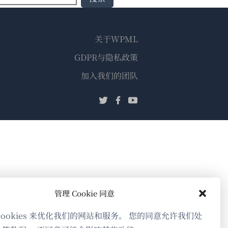
关于WPML
GDPR与隐私政策
（在
加入我们的团队
新
（在
（在
（在
窗
新
新
新
口
窗
窗
窗
中
口
口
口
打
中
中
中
开）
打
打
打
开）
开）
开）
管理 Cookie 同意
cookies 来优化我们的网站和服务。 您的同意允许我们处