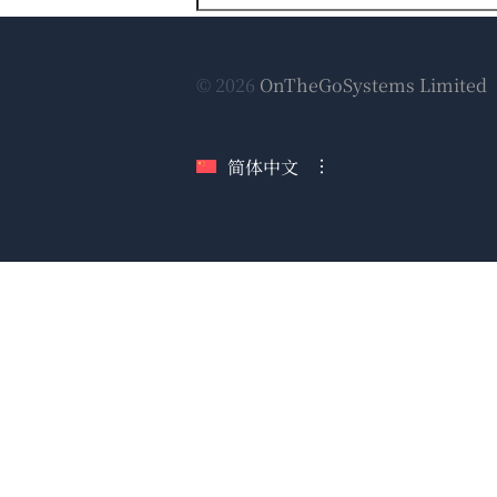
© 2026
OnTheGoSystems Limited
简体中文