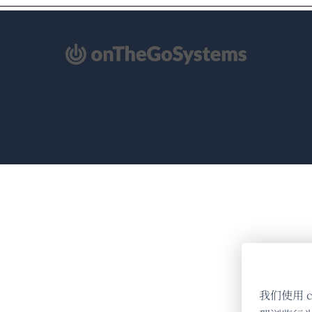
（在
新
窗
口
中
打
开）
我们使用 